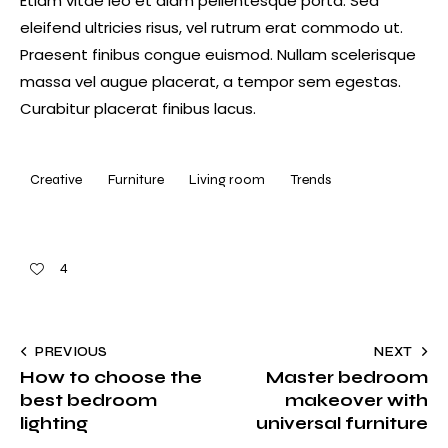
Etiam vitae leo et diam pellentesque porta. Sed
eleifend ultricies risus, vel rutrum erat commodo ut.
Praesent finibus congue euismod. Nullam scelerisque
massa vel augue placerat, a tempor sem egestas.
Curabitur placerat finibus lacus.
Creative
Furniture
Living room
Trends
4
PREVIOUS
NEXT
How to choose the
Master bedroom
best bedroom
makeover with
lighting
universal furniture