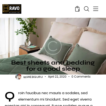
0
DECOR
Best sheets and bedding
for a good sleep
April 22, 2020
0
Comments
99WEBGURU
Q
roin faucibus nec mauris a sodales, sed
elementum mi tincidunt. Sed eget viverra
egestas nisi in consequat. Fusce sodales augue a